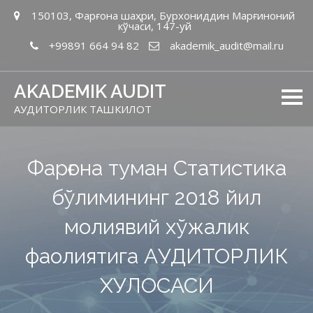
150103, Фарғона шаҳри, Бурхониддин Марғиноний
кўчаси, 147-уй
+99891 664 94 82
akademik_audit@mail.ru
AKADEMIK AUDIT
АУДИТОРЛИК ТАШКИЛОТ
Фарғона туман Статистика
бўлимининг 2018 йил
молиявий хўжалик
фаолиятига АУДИТОРЛИК
ХУЛОСАСИ