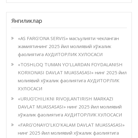
Янгиликлар
«AS FARG’ONA SERVIS» масъулияти чекланган
жамиятининг 2025 йил молиявий хўжалик
фаолиятига АУДИТОРЛИК ХУЛОСАСИ
«TOSHLOQ TUMAN YO’LLARDAN FOYDALANISH
KORXONASI DAVLAT MUASSASASI» нинг 2025 йил
молиявий хўжалик фаолиятига АУДИТОРЛИК
ХУЛОСАСИ
«URUG’CHILIKNI RIVOJLANTIRISH MARKAZI
DAVLAT MUASSASASI» нинг 2025 йил молиявий
хўжалик фаолиятига АУДИТОРЛИК ХУЛОСАСИ
«FARG’ONAYO’LKO’KALAM DAVLAT MUASSASASI»
нинг 2025 йил молиявий хўжалик фаолиятига