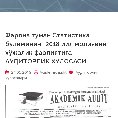
Фарғона туман Статистика
бўлимининг 2018 йил молиявий
хўжалик фаолиятига
АУДИТОРЛИК ХУЛОСАСИ
24.05.2019
Akademik аudit
Аудиторлик
хулосалари