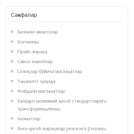
Саҳифалар
Бизнинг мижозлар
Боғланиш
Прайс-варақа
Савол-жавоблар
Солиқлар бўйича маслаҳатлар
Ташкилот ҳақида
Фойдали маслаҳатлар
Халқаро молиявий ҳисоб стандартларига
трансформациялаш
Хизматлар
Янги ҳисоб-варақалар режасига ўтказиш