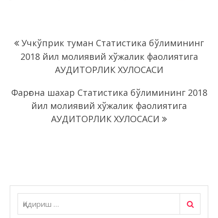
Навигация
Учкўприк туман Статистика бўлимининг
по
2018 йил молиявий хўжалик фаолиятига
записям
АУДИТОРЛИК ХУЛОСАСИ
Фарғона шахар Статистика бўлимининг 2018
йил молиявий хўжалик фаолиятига
АУДИТОРЛИК ХУЛОСАСИ
Қидириш
Қидириш: