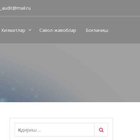
_audit@mail.ru
Хизматлар
Савол-жавоблар
Боғланиш
Қидириш
Қидириш: