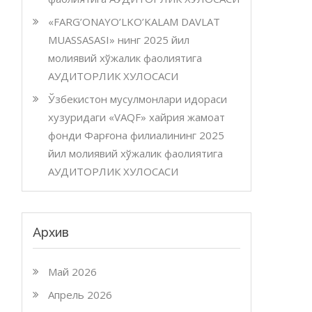
«FARG’ONAYO’LKO’KALAM DAVLAT
MUASSASASI» нинг 2025 йил
молиявий хўжалик фаолиятига
АУДИТОРЛИК ХУЛОСАСИ
Ўзбекистон мусулмонлари идораси
хузуридаги «VAQF» хайрия жамоат
фонди Фарғона филиалининг 2025
йил молиявий хўжалик фаолиятига
АУДИТОРЛИК ХУЛОСАСИ
Архив
Май 2026
Апрель 2026