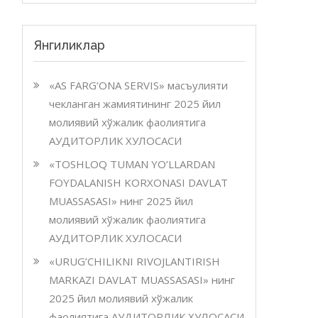
Янгиликлар
«AS FARG’ONA SERVIS» масъулияти
чекланган жамиятининг 2025 йил
молиявий хўжалик фаолиятига
АУДИТОРЛИК ХУЛОСАСИ
«TOSHLOQ TUMAN YO’LLARDAN
FOYDALANISH KORXONASI DAVLAT
MUASSASASI» нинг 2025 йил
молиявий хўжалик фаолиятига
АУДИТОРЛИК ХУЛОСАСИ
«URUG’CHILIKNI RIVOJLANTIRISH
MARKAZI DAVLAT MUASSASASI» нинг
2025 йил молиявий хўжалик
фаолиятига АУДИТОРЛИК ХУЛОСАСИ