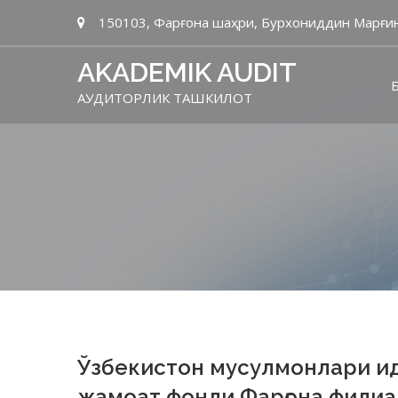
150103, Фарғона шаҳри, Бурхониддин Марғин
AKADEMIK AUDIT
Б
АУДИТОРЛИК ТАШКИЛОТ
Ўзбекистон мусулмонлари ид
жамоат фонди Фарғона филиа