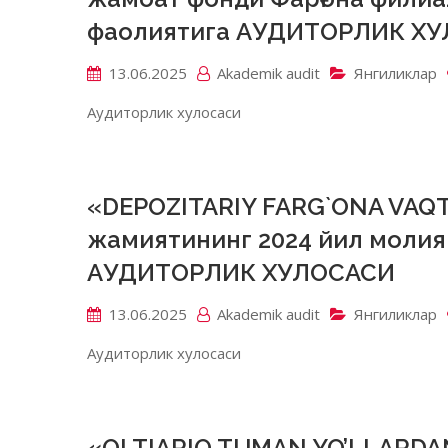
фаолиятига АУДИТОРЛИК Х
13.06.2025
Akademik аudit
Янгиликлар
Аудиторлик хулосаси
«DEPOZITARIY FARG`ONA VAQT
жамиятининг 2024 йил молия
АУДИТОРЛИК ХУЛОСАСИ
13.06.2025
Akademik аudit
Янгиликлар
Аудиторлик хулосаси
«OLTIARIQ TUMAN YO’LLARDA