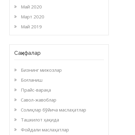
Май 2020
Март 2020
Май 2019
Саҳифалар
Бизнинг мижозлар
Боғланиш
Прайс-варақа
Савол-жавоблар
Солиқлар бўйича маслаҳатлар
Ташкилот ҳақида
Фойдали маслаҳатлар