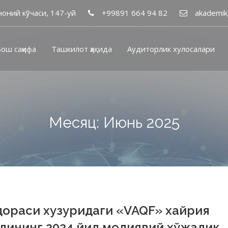
оний кўчаси, 147-уй
+99891 664 94 82
akademik
ош саҳифа
Ташкилот ҳақида
Аудиторлик хулосалари
Месяц: Июнь 2025
ораси хузуридаги «VAQF» хайрия
лининг 2024 йил молиявий хўжалик