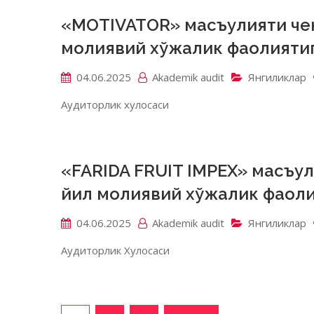
«MOTIVATOR» масъулияти че
молиявий хўжалик фаолият
04.06.2025
Akademik аudit
Янгиликлар
Аудиторлик хулосаси
«FARIDA FRUIT IMPEX» масъу
йил молиявий хўжалик фао
04.06.2025
Akademik аudit
Янгиликлар
Аудиторлик Хулосаси