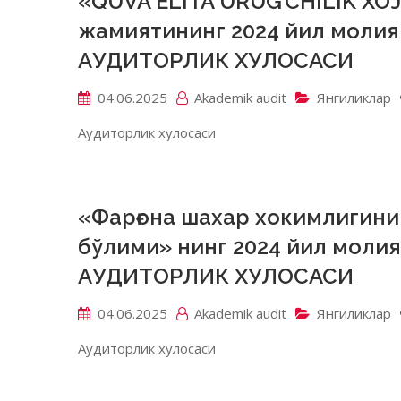
«QUVA ELITA URUG’CHILIK XO’
жамиятининг 2024 йил молия
АУДИТОРЛИК ХУЛОСАСИ
04.06.2025
Akademik аudit
Янгиликлар
Аудиторлик хулосаси
«Фарғона шахар хокимлигини
бўлими» нинг 2024 йил моли
АУДИТОРЛИК ХУЛОСАСИ
04.06.2025
Akademik аudit
Янгиликлар
Аудиторлик хулосаси