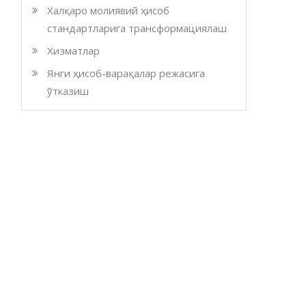
Халқаро молиявий ҳисоб
стандартларига трансформациялаш
Хизматлар
Янги ҳисоб-варақалар режасига
ўтказиш