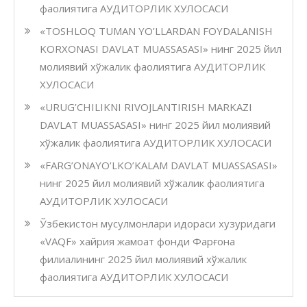
фаолиятига АУДИТОРЛИК ХУЛОСАСИ
«TOSHLOQ TUMAN YO’LLARDAN FOYDALANISH
KORXONASI DAVLAT MUASSASASI» нинг 2025 йил
молиявий хўжалик фаолиятига АУДИТОРЛИК
ХУЛОСАСИ
«URUG’CHILIKNI RIVOJLANTIRISH MARKAZI
DAVLAT MUASSASASI» нинг 2025 йил молиявий
хўжалик фаолиятига АУДИТОРЛИК ХУЛОСАСИ
«FARG’ONAYO’LKO’KALAM DAVLAT MUASSASASI»
нинг 2025 йил молиявий хўжалик фаолиятига
АУДИТОРЛИК ХУЛОСАСИ
Ўзбекистон мусулмонлари идораси хузуридаги
«VAQF» хайрия жамоат фонди Фарғона
филиалининг 2025 йил молиявий хўжалик
фаолиятига АУДИТОРЛИК ХУЛОСАСИ