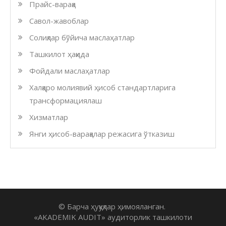
Прайс-варақа
Савол-жавоблар
Солиқлар бўйича маслаҳатлар
Ташкилот ҳақида
Фойдали маслаҳатлар
Халқаро молиявий ҳисоб стандартларига
трансформациялаш
Хизматлар
Янги ҳисоб-варақалар режасига ўтказиш
© Барча ҳуқуқлар ҳимояланган.
«AKADEMIK AUDIT» аудиторлик ташкилоти