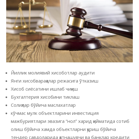
Йиллик молиявий хисоботлар аудити
Янги хисобварақалар режасига ўтказиш
Хисоб сиёсатини ишлаб чиқиш
Бухгалтерия хисобини тиклаш
Солиқлар бўйича маслахатлар
кўчмас мулк объектларини инвестиция
мажбуриятлари эвазига “нол” харид қийматида сотиб
олиш бўйича хамда объектларни қуриш бўйича
тендер савдоларида қатнашувчи ва банклар кредити