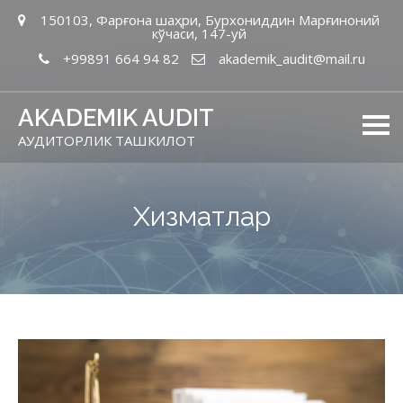
150103, Фарғона шаҳри, Бурхониддин Марғиноний
кўчаси, 147-уй
+99891 664 94 82
akademik_audit@mail.ru
AKADEMIK AUDIT
АУДИТОРЛИК ТАШКИЛОТ
Хизматлар