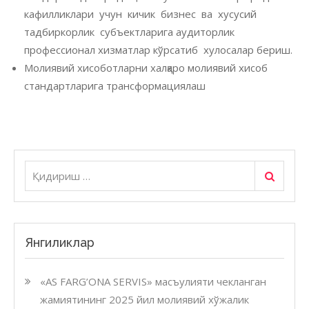
кафилликлари учун кичик бизнес ва хусусий
тадбиркорлик субъектларига аудиторлик
профессионал хизматлар кўрсатиб хулосалар бериш.
Молиявий хисоботларни халқаро молиявий хисоб
стандартларига трансформациялаш
Қидири
Қидириш:
Янгиликлар
«AS FARG’ONA SERVIS» масъулияти чекланган
жамиятининг 2025 йил молиявий хўжалик