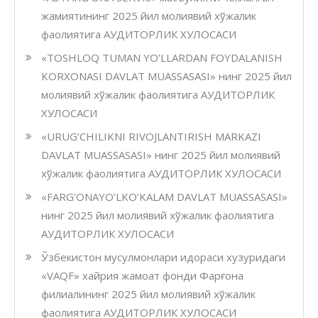
жамиятининг 2025 йил молиявий хўжалик
фаолиятига АУДИТОРЛИК ХУЛОСАСИ
«TOSHLOQ TUMAN YO’LLARDAN FOYDALANISH
KORXONASI DAVLAT MUASSASASI» нинг 2025 йил
молиявий хўжалик фаолиятига АУДИТОРЛИК
ХУЛОСАСИ
«URUG’CHILIKNI RIVOJLANTIRISH MARKAZI
DAVLAT MUASSASASI» нинг 2025 йил молиявий
хўжалик фаолиятига АУДИТОРЛИК ХУЛОСАСИ
«FARG’ONAYO’LKO’KALAM DAVLAT MUASSASASI»
нинг 2025 йил молиявий хўжалик фаолиятига
АУДИТОРЛИК ХУЛОСАСИ
Ўзбекистон мусулмонлари идораси хузуридаги
«VAQF» хайрия жамоат фонди Фарғона
филиалининг 2025 йил молиявий хўжалик
фаолиятига АУДИТОРЛИК ХУЛОСАСИ