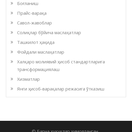
Боғланиш
Прайс-варақа
Савол-жавоблар
Солиқлар бўйича маслаҳатлар
Ташкилот ҳақида
Фойдали маслаҳатлар
Халқаро молиявий ҳисоб стандартларига
трансформациялаш
Хизматлар
Янги ҳисоб-варақалар режасига ўтказиш
© Барча ҳуқуқлар ҳимояланган.