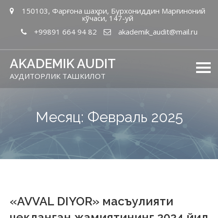
150103, Фарғона шаҳри, Бурхониддин Марғиноний
кўчаси, 147-уй
+99891 664 94 82
akademik_audit@mail.ru
AKADEMIK AUDIT
АУДИТОРЛИК ТАШКИЛОТ
Месяц: Февраль 2025
«AVVAL DIYOR» масъулияти
чекланган жамиятининг 2024 йил