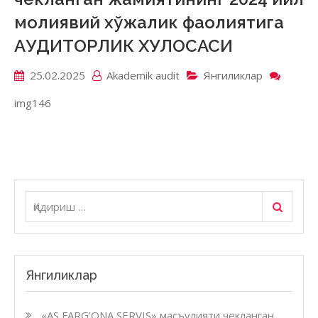
молиявий хўжалик фаолиятига
АУДИТОРЛИК ХУЛОСАСИ
25.02.2025
Akademik аudit
Янгиликлар
on
«AVVA
img146
DIYO
масъу
чекла
жамия
2024
йил
молия
Қидириш
Қидириш:
хўжал
фаоли
АУДИ
ХУЛО
Янгиликлар
«AS FARG’ONA SERVIS» масъулияти чекланган