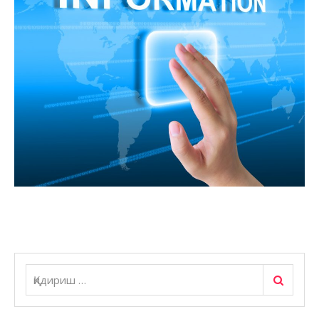
Қидириш
Қидириш: