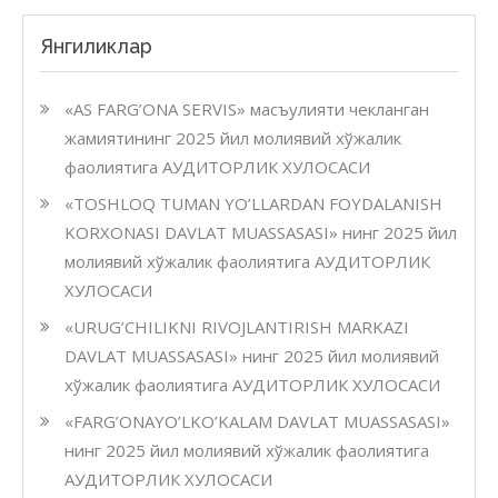
Янгиликлар
«AS FARG’ONA SERVIS» масъулияти чекланган
жамиятининг 2025 йил молиявий хўжалик
фаолиятига АУДИТОРЛИК ХУЛОСАСИ
«TOSHLOQ TUMAN YO’LLARDAN FOYDALANISH
KORXONASI DAVLAT MUASSASASI» нинг 2025 йил
молиявий хўжалик фаолиятига АУДИТОРЛИК
ХУЛОСАСИ
«URUG’CHILIKNI RIVOJLANTIRISH MARKAZI
DAVLAT MUASSASASI» нинг 2025 йил молиявий
хўжалик фаолиятига АУДИТОРЛИК ХУЛОСАСИ
«FARG’ONAYO’LKO’KALAM DAVLAT MUASSASASI»
нинг 2025 йил молиявий хўжалик фаолиятига
АУДИТОРЛИК ХУЛОСАСИ