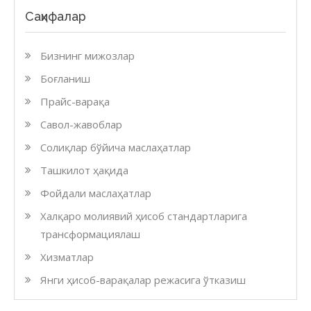
Саҳифалар
Бизнинг мижозлар
Боғланиш
Прайс-варақа
Савол-жавоблар
Солиқлар бўйича маслаҳатлар
Ташкилот ҳақида
Фойдали маслаҳатлар
Халқаро молиявий ҳисоб стандартларига
трансформациялаш
Хизматлар
Янги ҳисоб-варақалар режасига ўтказиш