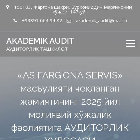
150103, Фарғона шаҳри, Бурхониддин Марғиноний
кўчаси, 147-уй
+99891 664 94 82
akademik_audit@mail.ru
AKADEMIK AUDIT
АУДИТОРЛИК ТАШКИЛОТ
«AS FARG’ONA SERVIS»
масъулияти чекланган
жамиятининг 2025 йил
молиявий хўжалик
фаолиятига АУДИТОРЛИК