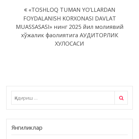
Навигация
«TOSHLOQ TUMAN YO’LLARDAN
по
FOYDALANISH KORXONASI DAVLAT
записям
MUASSASASI» нинг 2025 йил молиявий
хўжалик фаолиятига АУДИТОРЛИК
ХУЛОСАСИ
Қидириш
Қидириш:
Янгиликлар