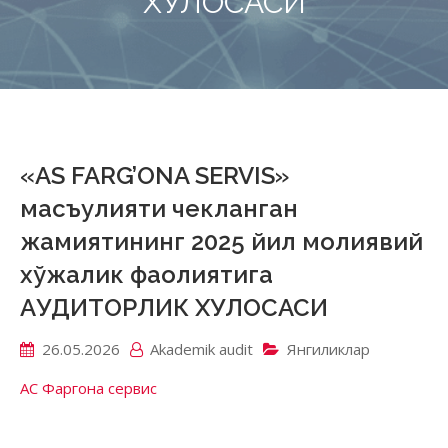
ХУЛОСАСИ
«AS FARG’ONA SERVIS»
масъулияти чекланган
жамиятининг 2025 йил молиявий
хўжалик фаолиятига
АУДИТОРЛИК ХУЛОСАСИ
26.05.2026
Akademik аudit
Янгиликлар
АС Фаргона сервис