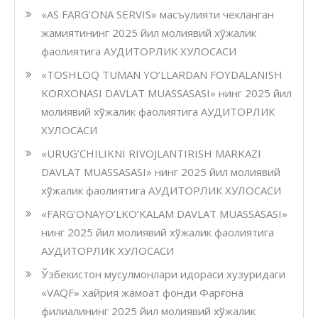
«AS FARG’ONA SERVIS» масъулияти чекланган
жамиятининг 2025 йил молиявий хўжалик
фаолиятига АУДИТОРЛИК ХУЛОСАСИ
«TOSHLOQ TUMAN YO’LLARDAN FOYDALANISH
KORXONASI DAVLAT MUASSASASI» нинг 2025 йил
молиявий хўжалик фаолиятига АУДИТОРЛИК
ХУЛОСАСИ
«URUG’CHILIKNI RIVOJLANTIRISH MARKAZI
DAVLAT MUASSASASI» нинг 2025 йил молиявий
хўжалик фаолиятига АУДИТОРЛИК ХУЛОСАСИ
«FARG’ONAYO’LKO’KALAM DAVLAT MUASSASASI»
нинг 2025 йил молиявий хўжалик фаолиятига
АУДИТОРЛИК ХУЛОСАСИ
Ўзбекистон мусулмонлари идораси хузуридаги
«VAQF» хайрия жамоат фонди Фарғона
филиалининг 2025 йил молиявий хўжалик