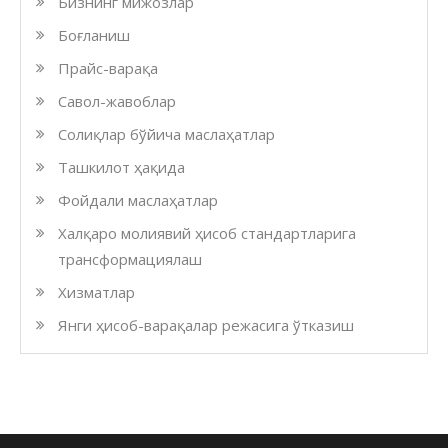
Бизнинг мижозлар
Боғланиш
Прайс-варақа
Савол-жавоблар
Солиқлар бўйича маслаҳатлар
Ташкилот ҳақида
Фойдали маслаҳатлар
Халқаро молиявий ҳисоб стандартларига
трансформациялаш
Хизматлар
Янги ҳисоб-варақалар режасига ўтказиш