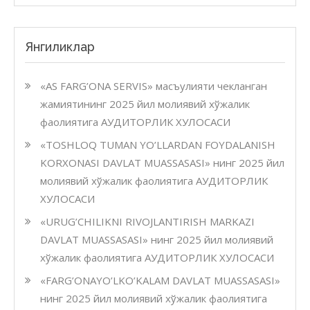
Янгиликлар
«AS FARG’ONA SERVIS» масъулияти чекланган
жамиятининг 2025 йил молиявий хўжалик
фаолиятига АУДИТОРЛИК ХУЛОСАСИ
«TOSHLOQ TUMAN YO’LLARDAN FOYDALANISH
KORXONASI DAVLAT MUASSASASI» нинг 2025 йил
молиявий хўжалик фаолиятига АУДИТОРЛИК
ХУЛОСАСИ
«URUG’CHILIKNI RIVOJLANTIRISH MARKAZI
DAVLAT MUASSASASI» нинг 2025 йил молиявий
хўжалик фаолиятига АУДИТОРЛИК ХУЛОСАСИ
«FARG’ONAYO’LKO’KALAM DAVLAT MUASSASASI»
нинг 2025 йил молиявий хўжалик фаолиятига