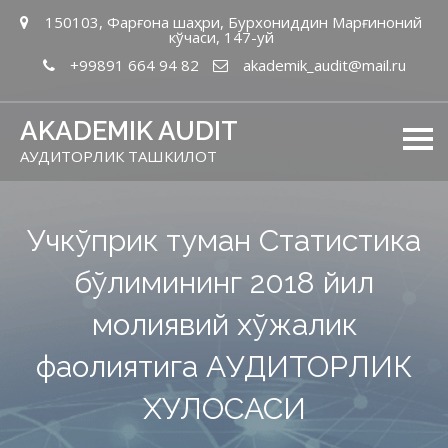
150103, Фарғона шаҳри, Бурхониддин Марғиноний
кўчаси, 147-уй
+99891 664 94 82
akademik_audit@mail.ru
AKADEMIK AUDIT
АУДИТОРЛИК ТАШКИЛОТ
Учкўприк туман Статистика
бўлимининг 2018 йил
молиявий хўжалик
фаолиятига АУДИТОРЛИК
ХУЛОСАСИ