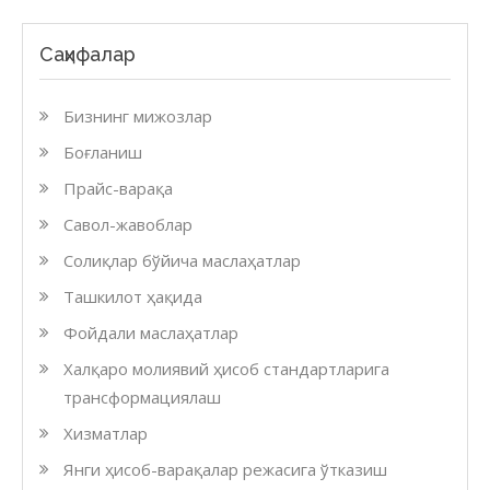
Саҳифалар
Бизнинг мижозлар
Боғланиш
Прайс-варақа
Савол-жавоблар
Солиқлар бўйича маслаҳатлар
Ташкилот ҳақида
Фойдали маслаҳатлар
Халқаро молиявий ҳисоб стандартларига
трансформациялаш
Хизматлар
Янги ҳисоб-варақалар режасига ўтказиш