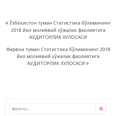
Навигация
Ўзбекистон туман Статистика бўлимининг
по
2018 йил молиявий хўжалик фаолиятига
записям
АУДИТОРЛИК ХУЛОСАСИ
Фарғона туман Статистика бўлимининг 2018
йил молиявий хўжалик фаолиятига
АУДИТОРЛИК ХУЛОСАСИ
Қидириш
Қидириш: