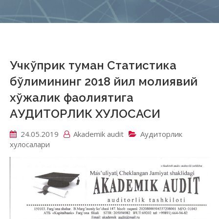
Учкўприк туман Статистика
бўлимининг 2018 йил молиявий
хўжалик фаолиятига
АУДИТОРЛИК ХУЛОСАСИ
24.05.2019
Akademik аudit
Аудиторлик
хулосалари