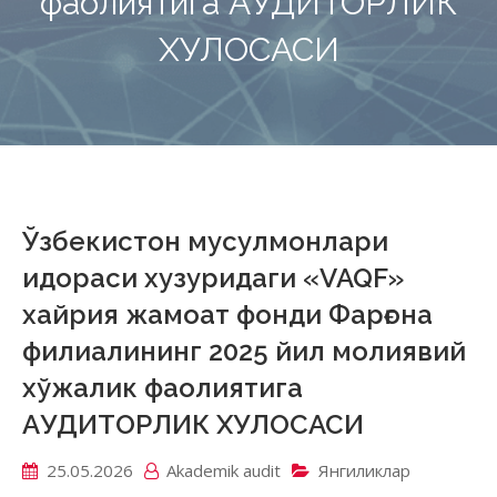
фаолиятига АУДИТОРЛИК
ХУЛОСАСИ
Ўзбекистон мусулмонлари
идораси хузуридаги «VAQF»
хайрия жамоат фонди Фарғона
филиалининг 2025 йил молиявий
хўжалик фаолиятига
АУДИТОРЛИК ХУЛОСАСИ
25.05.2026
Akademik аudit
Янгиликлар