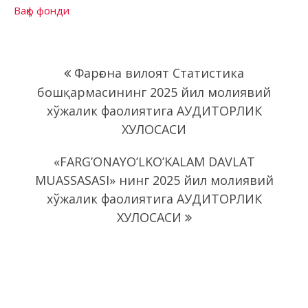
Вақф фонди
Навигация
Фарғона вилоят Статистика
по
бошқармасининг 2025 йил молиявий
записям
хўжалик фаолиятига АУДИТОРЛИК
ХУЛОСАСИ
«FARG’ONAYO’LKO’KALAM DAVLAT
MUASSASASI» нинг 2025 йил молиявий
хўжалик фаолиятига АУДИТОРЛИК
ХУЛОСАСИ