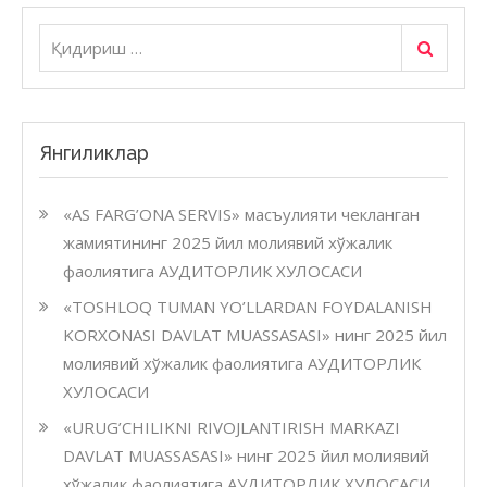
Қидири
Қидириш:
Янгиликлар
«AS FARG’ONA SERVIS» масъулияти чекланган
жамиятининг 2025 йил молиявий хўжалик
фаолиятига АУДИТОРЛИК ХУЛОСАСИ
«TOSHLOQ TUMAN YO’LLARDAN FOYDALANISH
KORXONASI DAVLAT MUASSASASI» нинг 2025 йил
молиявий хўжалик фаолиятига АУДИТОРЛИК
ХУЛОСАСИ
«URUG’CHILIKNI RIVOJLANTIRISH MARKAZI
DAVLAT MUASSASASI» нинг 2025 йил молиявий
хўжалик фаолиятига АУДИТОРЛИК ХУЛОСАСИ