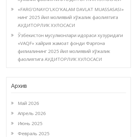
«FARG’ONAYO’LKO’KALAM DAVLAT MUASSASASI»
нинг 2025 йил молиявий хўжалик фаолиятига
АУДИТОРЛИК ХУЛОСАСИ
Ўзбекистон мусулмонлари идораси хузуридаги
«VAQF» хайрия жамоат фонди Фарғона
филиалининг 2025 йил молиявий хўжалик
фаолиятига АУДИТОРЛИК ХУЛОСАСИ
Архив
Май 2026
Апрель 2026
Июнь 2025
Февраль 2025