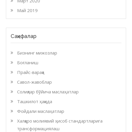
Март 2020
Май 2019
Саҳифалар
Бизнинг мижозлар
Боғланиш
Прайс-варақа
Савол-жавоблар
Солиқлар бўйича маслаҳатлар
Ташкилот ҳақида
Фойдали маслаҳатлар
Халқаро молиявий ҳисоб стандартларига
трансформациялаш