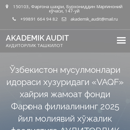
150103, Фарғона шаҳри, Бурхониддин Марғиноний
кўчаси, 147-уй
+99891 664 94 82
akademik_audit@mail.ru
AKADEMIK AUDIT
АУДИТОРЛИК ТАШКИЛОТ
Ўзбекистон мусулмонлари
идораси хузуридаги «VAQF»
хайрия жамоат фонди
Фарғона филиалининг 2025
йил молиявий хўжалик