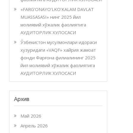
«FARG’ONAYO’LKO’KALAM DAVLAT
MUASSASASI» нинг 2025 йил
молиявий хўжалик фаолиятига
АУДИТОРЛИК ХУЛОСАСИ
Ўзбекистон мусулмонлари идораси
хузуридаги «VAQF» хайрия жамоат
фонди Фарғона филиалининг 2025
йил молиявий хўжалик фаолиятига
АУДИТОРЛИК ХУЛОСАСИ
Архив
Май 2026
Апрель 2026