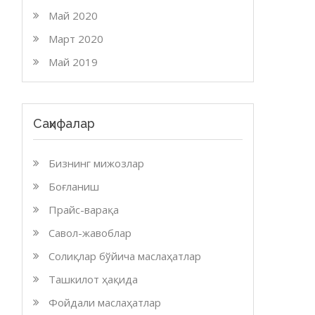
Май 2020
Март 2020
Май 2019
Саҳифалар
Бизнинг мижозлар
Боғланиш
Прайс-варақа
Савол-жавоблар
Солиқлар бўйича маслаҳатлар
Ташкилот ҳақида
Фойдали маслаҳатлар