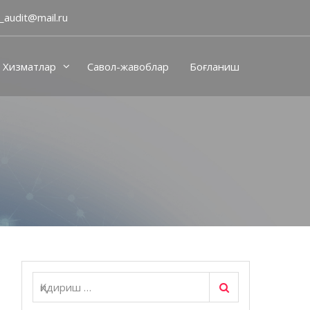
_audit@mail.ru
Хизматлар
Савол-жавоблар
Боғланиш
Қидириш
Қидириш: