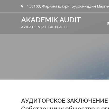
150103, Фарғона шаҳри, Бурхониддин Марғин
AKADEMIK AUDIT
Б
АУДИТОРЛИК ТАШКИЛОТ
АУДИТОРСКОЕ ЗАКЛЮЧЕНИЕ
Собственнику общество с о