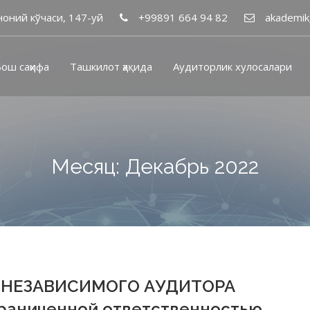
оний кўчаси, 147-уй
+99891 664 94 82
akademik
ош саҳифа
Ташкилот ҳақида
Аудиторлик хулосалари
Месяц: Декабрь 2022
 НЕЗАВИСИМОГО АУДИТОРА
граниченной ответственностью