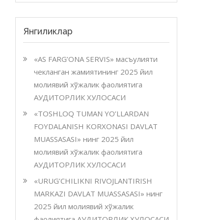
Янгиликлар
«AS FARG’ONA SERVIS» масъулияти
чекланган жамиятининг 2025 йил
молиявий хўжалик фаолиятига
АУДИТОРЛИК ХУЛОСАСИ
«TOSHLOQ TUMAN YO’LLARDAN
FOYDALANISH KORXONASI DAVLAT
MUASSASASI» нинг 2025 йил
молиявий хўжалик фаолиятига
АУДИТОРЛИК ХУЛОСАСИ
«URUG’CHILIKNI RIVOJLANTIRISH
MARKAZI DAVLAT MUASSASASI» нинг
2025 йил молиявий хўжалик
фаолиятига АУДИТОРЛИК ХУЛОСАСИ