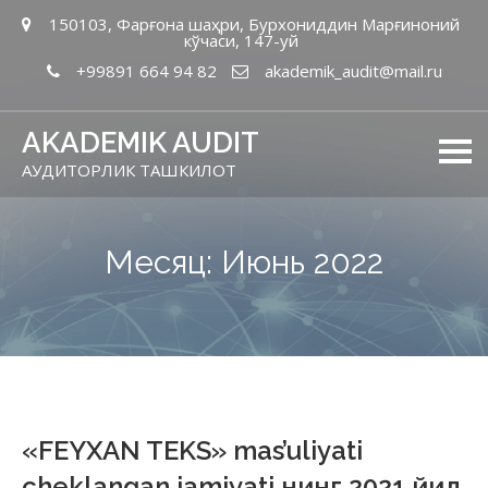
150103, Фарғона шаҳри, Бурхониддин Марғиноний
кўчаси, 147-уй
+99891 664 94 82
akademik_audit@mail.ru
AKADEMIK AUDIT
АУДИТОРЛИК ТАШКИЛОТ
Месяц: Июнь 2022
«FEYXAN TEKS» mas’uliyati
cheklangan jamiyati нинг 2021 йил