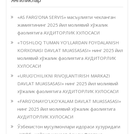
Янгиликлар
ХУЛО
«AS FARG’ONA SERVIS» масъулияти чекланган
жамиятининг 2025 йил молиявий хўжалик
фаолиятига АУДИТОРЛИК ХУЛОСАСИ
«TOSHLOQ TUMAN YO’LLARDAN FOYDALANISH
KORXONASI DAVLAT MUASSASASI» нинг 2025 йил
молиявий хўжалик фаолиятига АУДИТОРЛИК
ХУЛОСАСИ
«URUG’CHILIKNI RIVOJLANTIRISH MARKAZI
DAVLAT MUASSASASI» нинг 2025 йил молиявий
хўжалик фаолиятига АУДИТОРЛИК ХУЛОСАСИ
«FARG’ONAYO’LKO’KALAM DAVLAT MUASSASASI»
нинг 2025 йил молиявий хўжалик фаолиятига
АУДИТОРЛИК ХУЛОСАСИ
Ўзбекистон мусулмонлари идораси хузуридаги