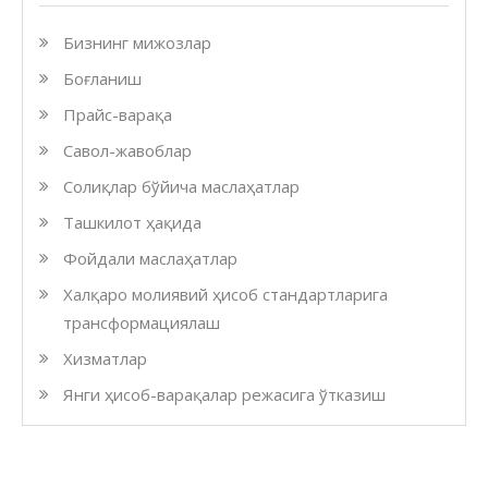
Бизнинг мижозлар
Боғланиш
Прайс-варақа
Савол-жавоблар
Солиқлар бўйича маслаҳатлар
Ташкилот ҳақида
Фойдали маслаҳатлар
Халқаро молиявий ҳисоб стандартларига
трансформациялаш
Хизматлар
Янги ҳисоб-варақалар режасига ўтказиш