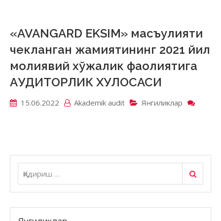
KO’NG
JAMIY
OLTIA
«AVANGARD EKSIM» масъулияти
BO’LI
чекланган жамиятининг 2021 йил
унита
корхо
молиявий хўжалик фаолиятига
2021
АУДИТОРЛИК ХУЛОСАСИ
йил
молия
хўжал
15.06.2022
Akademik аudit
Янгиликлар
on
фаоли
«AVA
АУДИ
EKSIM
ХУЛО
масъу
чекла
жамия
2021
Қидириш
Қидириш:
йил
молия
хўжал
фаоли
АУДИ