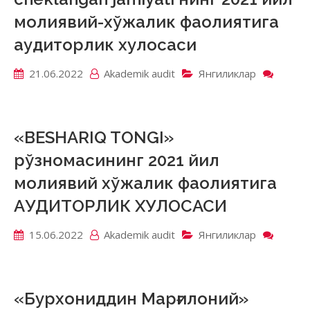
молиявий-хўжалик фаолиятига
аудиторлик хулосаси
21.06.2022
Akademik аudit
Янгиликлар
on
«FEYX
TEKS»
mas’ul
chekla
«BESHARIQ TONGI»
jamiya
рўзномасининг 2021 йил
нинг
2021
молиявий хўжалик фаолиятига
йил
АУДИТОРЛИК ХУЛОСАСИ
молия
хўжал
фаоли
15.06.2022
Akademik аudit
Янгиликлар
on
аудит
«BES
хулос
TONG
рўзно
2021
«Бурхониддин Марғилоний»
йил