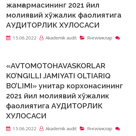
жамғармасининг 2021 йил
молия
хўжал
молиявий хўжалик фаолиятига
фаоли
АУДИТОРЛИК ХУЛОСАСИ
АУДИ
ХУЛО
15.06.2022
Akademik аudit
Янгиликлар
on
«Бурх
Марғи
жамға
2021
«AVTOMOTOHAVASKORLAR
йил
KO’NGILLI JAMIYATI OLTIARIQ
молия
хўжал
BO’LIMI» унитар корхонасининг
фаоли
2021 йил молиявий хўжалик
АУДИ
ХУЛО
фаолиятига АУДИТОРЛИК
ХУЛОСАСИ
15.06.2022
Akademik аudit
Янгиликлар
on
«AVT