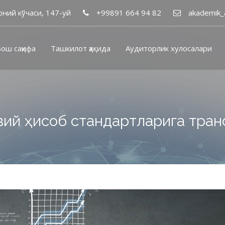
ний кўчаси, 147-уй
+99891 664 94 82
akademik_
ош саҳифа
Ташкилот ҳақида
Аудиторлик хулосалари
явий ҳисоб стандартларига тра