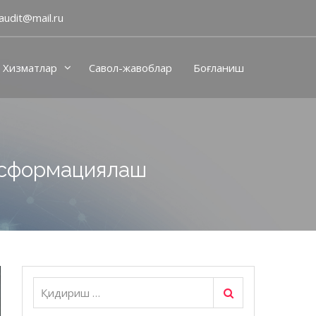
audit@mail.ru
Хизматлар
Савол-жавоблар
Боғланиш
нсформациялаш
Қидириш
Қидириш: