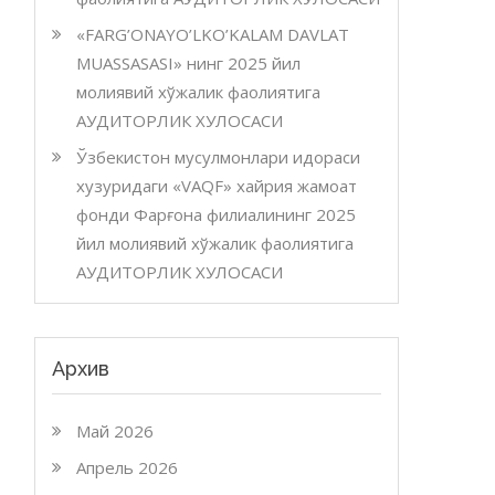
«FARG’ONAYO’LKO’KALAM DAVLAT
MUASSASASI» нинг 2025 йил
молиявий хўжалик фаолиятига
АУДИТОРЛИК ХУЛОСАСИ
Ўзбекистон мусулмонлари идораси
хузуридаги «VAQF» хайрия жамоат
фонди Фарғона филиалининг 2025
йил молиявий хўжалик фаолиятига
АУДИТОРЛИК ХУЛОСАСИ
Архив
Май 2026
Апрель 2026