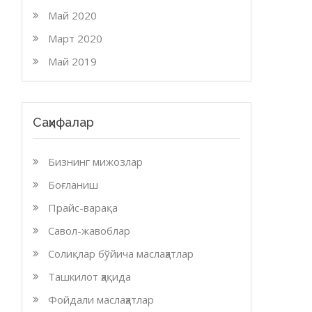
Май 2020
Март 2020
Май 2019
Саҳифалар
Бизнинг мижозлар
Боғланиш
Прайс-варақа
Савол-жавоблар
Солиқлар бўйича маслаҳатлар
Ташкилот ҳақида
Фойдали маслаҳатлар