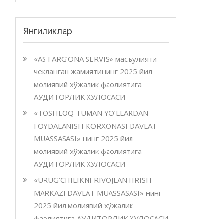
Янгиликлар
«AS FARG’ONA SERVIS» масъулияти
чекланган жамиятининг 2025 йил
молиявий хўжалик фаолиятига
АУДИТОРЛИК ХУЛОСАСИ
«TOSHLOQ TUMAN YO’LLARDAN
FOYDALANISH KORXONASI DAVLAT
MUASSASASI» нинг 2025 йил
молиявий хўжалик фаолиятига
АУДИТОРЛИК ХУЛОСАСИ
«URUG’CHILIKNI RIVOJLANTIRISH
MARKAZI DAVLAT MUASSASASI» нинг
2025 йил молиявий хўжалик
фаолиятига АУДИТОРЛИК ХУЛОСАСИ