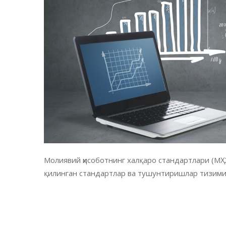
Молиявий ҳисоботнинг халқаро стандартлари (МҲ
қилинган стандартлар ва тушунтиришлар тизими