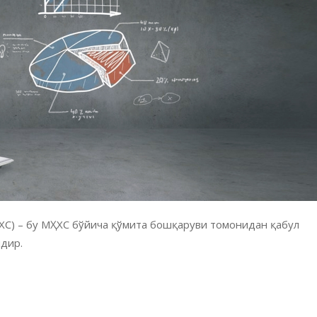
ХС) – бу МҲХС бўйича қўмита бошқаруви томонидан қабул
дир.