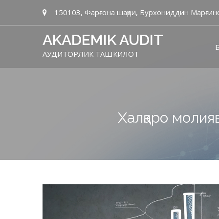
150103, Фарғона шаҳри, Бурхониддин Марғино
AKADEMIK AUDIT
Б
АУДИТОРЛИК ТАШКИЛОТ
Халқаро моли