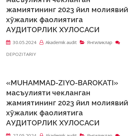
жамиятининг 2023 йил молиявий
хўжалик фаолиятига
АУДИТОРЛИК ХУЛОСАСИ
30.05.2024
Akademik аudit
Янгиликлар
on
«DEPO
DEPOZITARIY
FARG
VAQT
масъу
чекла
жамия
«MUHAMMAD-ZIYO-BAROKATI»
2023
масъулияти чекланган
йил
молия
жамиятининг 2023 йил молиявий
хўжал
хўжалик фаолиятига
фаоли
АУДИ
АУДИТОРЛИК ХУЛОСАСИ
ХУЛО
27.05.2024
Akademik аudit
Янгиликлар
on