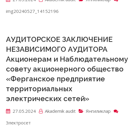
«MUH
img20240527_14152196
ZIYO-
BARO
масъу
чекла
жамия
АУДИТОРСКОЕ ЗАКЛЮЧЕНИЕ
2023
НЕЗАВИСИМОГО АУДИТОРА
йил
молия
Акционерам и Наблюдательному
хўжал
совету акционерного общество
фаоли
АУДИ
«Ферганское предприятие
ХУЛО
территориальных
электрических сетей»
27.05.2024
Akademik аudit
Янгиликлар
on
АУДИ
Электросет
ЗАКЛ
НЕЗА