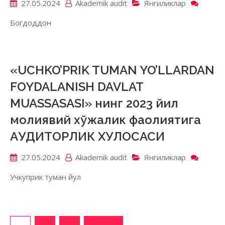
27.05.2024
Akademik аudit
Янгиликлар
on
«BAG
Богдоддон
акция
жамия
2023
йил
молия
«UCHKO’PRIK TUMAN YO’LLARDAN
хўжал
FOYDALANISH DAVLAT
фаоли
АУДИ
MUASSASASI» нинг 2023 йил
ХУЛО
молиявий хўжалик фаолиятига
АУДИТОРЛИК ХУЛОСАСИ
27.05.2024
Akademik аudit
Янгиликлар
on
«UCH
Учкуприк туман йул
TUMA
YO’LL
FOYD
DAVL
MUASS
Навигация