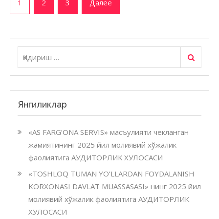
1
2
3
Далее
нинг
по
2023
йил
записям
молия
хўжал
Қидириш
Қидириш:
фаоли
АУДИ
ХУЛО
Янгиликлар
«AS FARG’ONA SERVIS» масъулияти чекланган
жамиятининг 2025 йил молиявий хўжалик
фаолиятига АУДИТОРЛИК ХУЛОСАСИ
«TOSHLOQ TUMAN YO’LLARDAN FOYDALANISH
KORXONASI DAVLAT MUASSASASI» нинг 2025 йил
молиявий хўжалик фаолиятига АУДИТОРЛИК
ХУЛОСАСИ