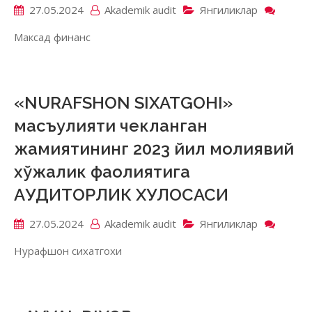
фаоли
27.05.2024
Akademik аudit
Янгиликлар
on
АУДИ
«MAQ
ХУЛО
Максад финанс
FINAN
MIKR
TASHK
масъу
чекла
«NURAFSHON SIXATGOHI»
жамия
масъулияти чекланган
2023
йил
жамиятининг 2023 йил молиявий
молия
хўжалик фаолиятига
хўжал
фаоли
АУДИТОРЛИК ХУЛОСАСИ
АУДИ
ХУЛО
27.05.2024
Akademik аudit
Янгиликлар
on
«NUR
Нурафшон сихатгохи
SIXAT
масъу
чекла
жамия
2023