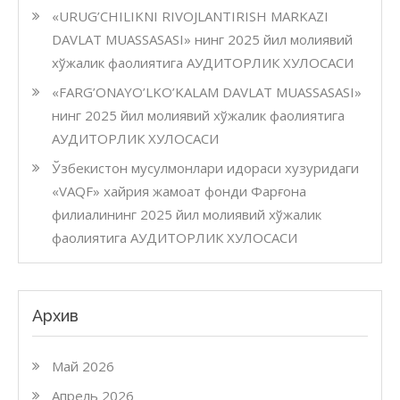
«URUG’CHILIKNI RIVOJLANTIRISH MARKAZI
DAVLAT MUASSASASI» нинг 2025 йил молиявий
хўжалик фаолиятига АУДИТОРЛИК ХУЛОСАСИ
«FARG’ONAYO’LKO’KALAM DAVLAT MUASSASASI»
нинг 2025 йил молиявий хўжалик фаолиятига
АУДИТОРЛИК ХУЛОСАСИ
Ўзбекистон мусулмонлари идораси хузуридаги
«VAQF» хайрия жамоат фонди Фарғона
филиалининг 2025 йил молиявий хўжалик
фаолиятига АУДИТОРЛИК ХУЛОСАСИ
Архив
Май 2026
Апрель 2026