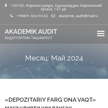
150103, Фарғона шаҳри, Бурхониддин Марғиноний
кўчаси, 147-уй
+99891 664 94 82
akademik_audit@mail.ru
AKADEMIK AUDIT
АУДИТОРЛИК ТАШКИЛОТ
Месяц: Май 2024
«DEPOZITARIY FARG`ONA VAQT»
масъулияти чекланган