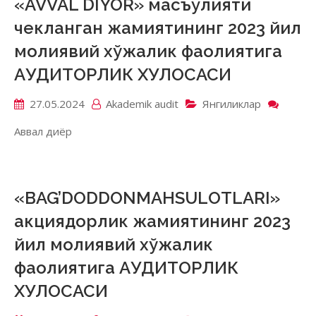
«AVVAL DIYOR» масъулияти
йил
чекланган жамиятининг 2023 йил
молия
хўжал
молиявий хўжалик фаолиятига
фаоли
АУДИТОРЛИК ХУЛОСАСИ
АУДИ
ХУЛО
27.05.2024
Akademik аudit
Янгиликлар
on
«AVVA
Аввал диёр
DIYO
масъу
чекла
жамия
2023
«BAG’DODDONMAHSULOTLARI»
йил
акциядорлик жамиятининг 2023
молия
хўжал
йил молиявий хўжалик
фаоли
фаолиятига АУДИТОРЛИК
АУДИ
ХУЛО
ХУЛОСАСИ