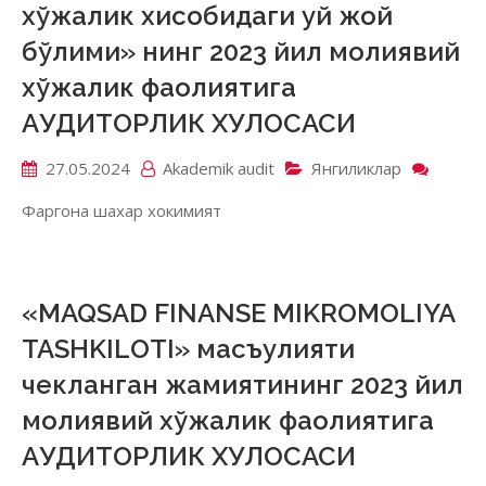
хўжалик хисобидаги уй жой
BOSH
нинг
бўлими» нинг 2023 йил молиявий
2023
хўжалик фаолиятига
йил
молия
АУДИТОРЛИК ХУЛОСАСИ
хўжал
фаоли
27.05.2024
Akademik аudit
Янгиликлар
on
АУДИ
«Фарғ
ХУЛО
Фаргона шахар хокимият
шаха
хоким
хўжал
хисоб
уй
«MAQSAD FINANSE MIKROMOLIYA
жой
TASHKILOTI» масъулияти
бўлим
нинг
чекланган жамиятининг 2023 йил
2023
молиявий хўжалик фаолиятига
йил
молия
АУДИТОРЛИК ХУЛОСАСИ
хўжал