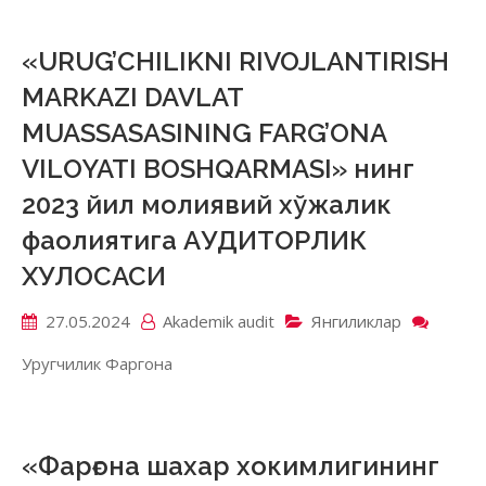
АУДИ
Акцио
и
«URUG’CHILIKNI RIVOJLANTIRISH
Набл
MARKAZI DAVLAT
совет
акцио
MUASSASASINING FARG’ONA
обще
VILOYATI BOSHQARMASI» нинг
«Ферг
предп
2023 йил молиявий хўжалик
терри
фаолиятига АУДИТОРЛИК
элект
сетей
ХУЛОСАСИ
27.05.2024
Akademik аudit
Янгиликлар
on
«URUG
Уругчилик Фаргона
RIVOJ
MARK
DAVL
MUASS
FARG
«Фарғона шахар хокимлигининг
VILOY