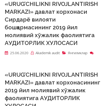
унита
«URUG’CHILIKNI RIVOJLANTIRISH
корхо
MARKAZI» давлат корхонаси
2019
йил
Сирдарё вилояти
молия
бошқармасининг 2019 йил
хўжал
фаоли
молиявий хўжалик фаолиятига
АУДИ
ХУЛО
АУДИТОРЛИК ХУЛОСАСИ
25.06.2020
Akademik аudit
Янгиликлар
on
«URUG
RIVOJ
MARK
давла
«URUG’CHILIKNI RIVOJLANTIRISH
корхо
MARKAZI» давлат корхонасининг
Сирда
вилоя
2019 йил молиявий хўжалик
бошқа
фаолиятига АУДИТОРЛИК
2019
йил
ХУЛОСАСИ