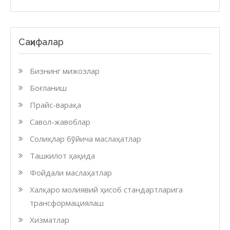
Саҳифалар
Бизнинг мижозлар
Боғланиш
Прайс-варақа
Савол-жавоблар
Солиқлар бўйича маслаҳатлар
Ташкилот ҳақида
Фойдали маслаҳатлар
Халқаро молиявий ҳисоб стандартларига
трансформациялаш
Хизматлар