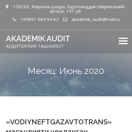
150103, Фарғона шаҳри, Бурхониддин Марғиноний
кўчаси, 147-уй
+99891 664 94 82
akademik_audit@mail.ru
AKADEMIK AUDIT
АУДИТОРЛИК ТАШКИЛОТ
Месяц: Июнь 2020
«VODIYNEFTGAZAVTOTRANS»
масъулияти чекланган