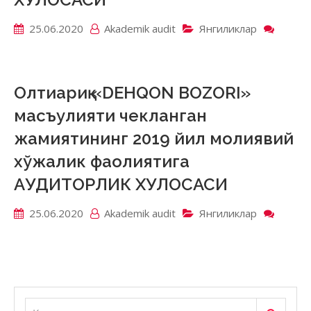
молия
хўжал
25.06.2020
Akademik аudit
Янгиликлар
on
фаоли
«URUG
АУДИ
RIVOJ
ХУЛО
MARK
давла
Олтиариқ «DEHQON BOZORI»
корхо
масъулияти чекланган
2019
йил
жамиятининг 2019 йил молиявий
молия
хўжалик фаолиятига
хўжал
фаоли
АУДИТОРЛИК ХУЛОСАСИ
АУДИ
ХУЛО
25.06.2020
Akademik аudit
Янгиликлар
on
Олтиа
«DEH
BOZO
масъу
чекла
жамия
Қидириш
Қидириш: