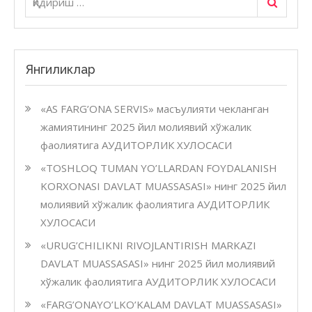
2019
йил
молия
хўжал
фаоли
Янгиликлар
АУДИ
ХУЛО
«AS FARG’ONA SERVIS» масъулияти чекланган
жамиятининг 2025 йил молиявий хўжалик
фаолиятига АУДИТОРЛИК ХУЛОСАСИ
«TOSHLOQ TUMAN YO’LLARDAN FOYDALANISH
KORXONASI DAVLAT MUASSASASI» нинг 2025 йил
молиявий хўжалик фаолиятига АУДИТОРЛИК
ХУЛОСАСИ
«URUG’CHILIKNI RIVOJLANTIRISH MARKAZI
DAVLAT MUASSASASI» нинг 2025 йил молиявий
хўжалик фаолиятига АУДИТОРЛИК ХУЛОСАСИ
«FARG’ONAYO’LKO’KALAM DAVLAT MUASSASASI»