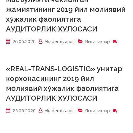
жамиятининг 2019 йил молиявий
хўжалик фаолиятига
АУДИТОРЛИК ХУЛОСАСИ
26.06.2020
Akademik аudit
Янгиликлар
on
«VOD
масъу
чекла
жамия
«REAL-TRANS-LOGISTIG» унитар
2019
корхонасининг 2019 йил
йил
молия
молиявий хўжалик фаолиятига
хўжал
АУДИТОРЛИК ХУЛОСАСИ
фаоли
АУДИ
ХУЛО
25.06.2020
Akademik аudit
Янгиликлар
on
«REAL
TRANS
LOGIS