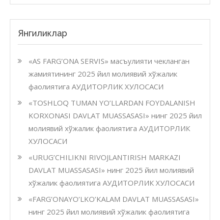
Янгиликлар
«AS FARG’ONA SERVIS» масъулияти чекланган
жамиятининг 2025 йил молиявий хўжалик
фаолиятига АУДИТОРЛИК ХУЛОСАСИ
«TOSHLOQ TUMAN YO’LLARDAN FOYDALANISH
KORXONASI DAVLAT MUASSASASI» нинг 2025 йил
молиявий хўжалик фаолиятига АУДИТОРЛИК
ХУЛОСАСИ
«URUG’CHILIKNI RIVOJLANTIRISH MARKAZI
DAVLAT MUASSASASI» нинг 2025 йил молиявий
хўжалик фаолиятига АУДИТОРЛИК ХУЛОСАСИ
«FARG’ONAYO’LKO’KALAM DAVLAT MUASSASASI»
нинг 2025 йил молиявий хўжалик фаолиятига