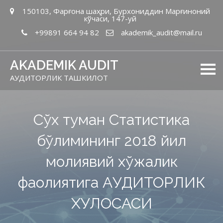
150103, Фарғона шаҳри, Бурхониддин Марғиноний
кўчаси, 147-уй
+99891 664 94 82
akademik_audit@mail.ru
AKADEMIK AUDIT
АУДИТОРЛИК ТАШКИЛОТ
Сўх туман Статистика
бўлимининг 2018 йил
молиявий хўжалик
фаолиятига АУДИТОРЛИК
ХУЛОСАСИ