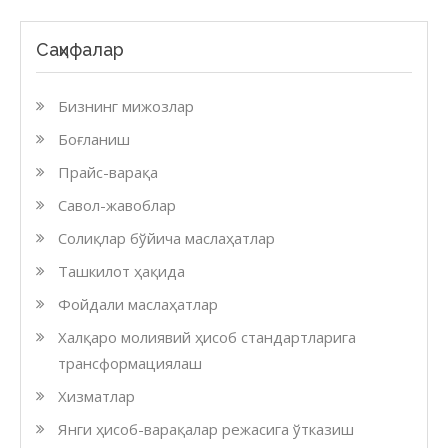
Саҳифалар
Бизнинг мижозлар
Боғланиш
Прайс-варақа
Савол-жавоблар
Солиқлар бўйича маслаҳатлар
Ташкилот ҳақида
Фойдали маслаҳатлар
Халқаро молиявий ҳисоб стандартларига
трансформациялаш
Хизматлар
Янги ҳисоб-варақалар режасига ўтказиш