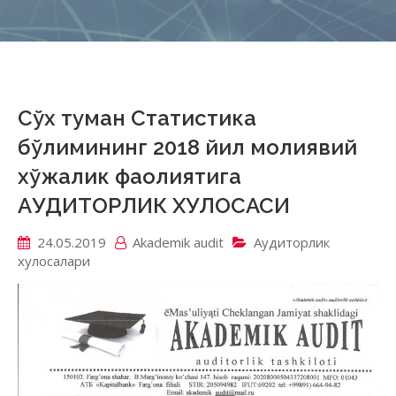
Сўх туман Статистика
бўлимининг 2018 йил молиявий
хўжалик фаолиятига
АУДИТОРЛИК ХУЛОСАСИ
24.05.2019
Akademik аudit
Аудиторлик
хулосалари