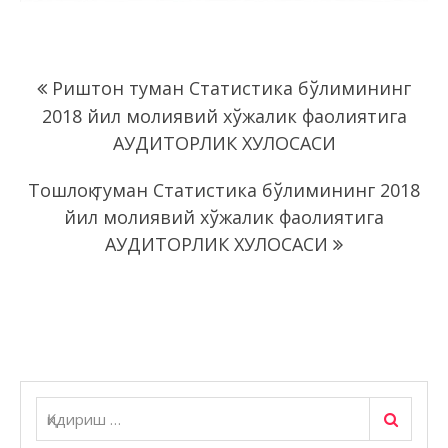
Навигация
Риштон туман Статистика бўлимининг
по
2018 йил молиявий хўжалик фаолиятига
записям
АУДИТОРЛИК ХУЛОСАСИ
Тошлоқ туман Статистика бўлимининг 2018
йил молиявий хўжалик фаолиятига
АУДИТОРЛИК ХУЛОСАСИ
Қидириш
Қидириш: