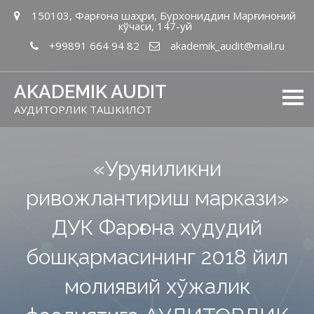
150103, Фарғона шаҳри, Бурхониддин Марғиноний
кўчаси, 147-уй
+99891 664 94 82
akademik_audit@mail.ru
AKADEMIK AUDIT
АУДИТОРЛИК ТАШКИЛОТ
«Уруғчиликни
ривожлантириш маркази»
ДУК Фарғона худудий
бошқармасининг 2018 йил
молиявий хўжалик