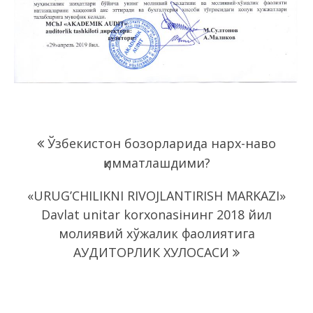
Навигация
Ўзбекистон бозорларида нарх-наво
по
қимматлашдими?
записям
«URUG’CHILIKNI RIVOJLANTIRISH MARKAZI»
Davlat unitar korxonasiнинг 2018 йил
молиявий хўжалик фаолиятига
АУДИТОРЛИК ХУЛОСАСИ