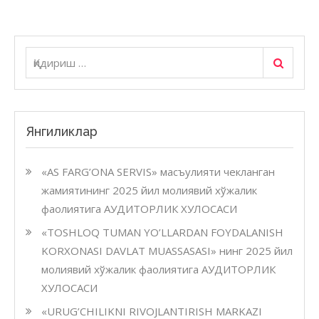
Қидириш
Қидириш:
Янгиликлар
«AS FARG’ONA SERVIS» масъулияти чекланган
жамиятининг 2025 йил молиявий хўжалик
фаолиятига АУДИТОРЛИК ХУЛОСАСИ
«TOSHLOQ TUMAN YO’LLARDAN FOYDALANISH
KORXONASI DAVLAT MUASSASASI» нинг 2025 йил
молиявий хўжалик фаолиятига АУДИТОРЛИК
ХУЛОСАСИ
«URUG’CHILIKNI RIVOJLANTIRISH MARKAZI