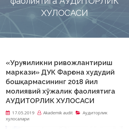
фаолиятига АУДИТОРЛИК
ХУЛОСАСИ
«Уруғчиликни ривожлантириш
маркази» ДУК Фарғона худудий
бошқармасининг 2018 йил
молиявий хўжалик фаолиятига
АУДИТОРЛИК ХУЛОСАСИ
17.05.2019
Akademik аudit
Аудиторлик
хулосалари