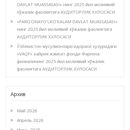
DAVLAT MUASSASASI» нинг 2025 йил молиявий
хўжалик фаолиятига АУДИТОРЛИК ХУЛОСАСИ
«FARG’ONAYO’LKO’KALAM DAVLAT MUASSASASI»
нинг 2025 йил молиявий хўжалик фаолиятига
АУДИТОРЛИК ХУЛОСАСИ
Ўзбекистон мусулмонлари идораси хузуридаги
«VAQF» хайрия жамоат фонди Фарғона
филиалининг 2025 йил молиявий хўжалик
фаолиятига АУДИТОРЛИК ХУЛОСАСИ
Архив
Май 2026
Апрель 2026
Июнь 2025