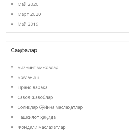
Май 2020
Март 2020
Май 2019
Саҳифалар
Бизнинг мижозлар
Боғланиш
Прайс-варақа
Савол-жавоблар
Солиқлар бўйича маслаҳатлар
Ташкилот ҳақида
Фойдали маслаҳатлар