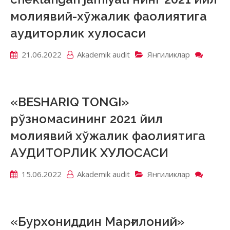
молиявий-хўжалик фаолиятига
аудиторлик хулосаси
21.06.2022
Akademik аudit
Янгиликлар
on
«FEYX
TEKS»
mas’ul
chekla
«BESHARIQ TONGI»
jamiya
рўзномасининг 2021 йил
нинг
2021
молиявий хўжалик фаолиятига
йил
АУДИТОРЛИК ХУЛОСАСИ
молия
хўжал
фаоли
15.06.2022
Akademik аudit
Янгиликлар
on
аудит
«BES
хулос
TONG
рўзно
2021
«Бурхониддин Марғилоний»
йил