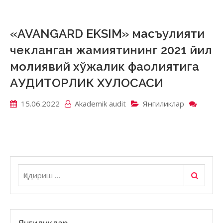
KO’NG
JAMIY
OLTIA
«AVANGARD EKSIM» масъулияти
BO’LI
чекланган жамиятининг 2021 йил
унита
корхо
молиявий хўжалик фаолиятига
2021
АУДИТОРЛИК ХУЛОСАСИ
йил
молия
хўжал
15.06.2022
Akademik аudit
Янгиликлар
on
фаоли
«AVA
АУДИ
EKSIM
ХУЛО
масъу
чекла
жамия
2021
Қидириш
Қидириш:
йил
молия
хўжал
фаоли
АУДИ