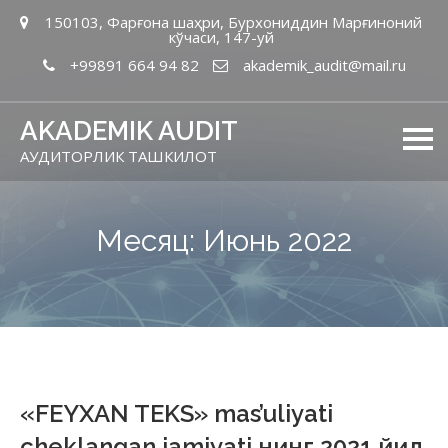
150103, Фарғона шаҳри, Бурхониддин Марғиноний
кўчаси, 147-уй
+99891 664 94 82
akademik_audit@mail.ru
AKADEMIK AUDIT
АУДИТОРЛИК ТАШКИЛОТ
Месяц: Июнь 2022
«FEYXAN TEKS» mas’uliyati
cheklangan jamiyati нинг 2021 йил