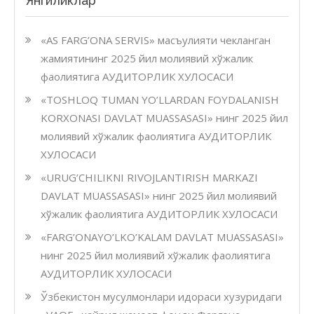
Янгиликлар
ХУЛО
«AS FARG’ONA SERVIS» масъулияти чекланган
жамиятининг 2025 йил молиявий хўжалик
фаолиятига АУДИТОРЛИК ХУЛОСАСИ
«TOSHLOQ TUMAN YO’LLARDAN FOYDALANISH
KORXONASI DAVLAT MUASSASASI» нинг 2025 йил
молиявий хўжалик фаолиятига АУДИТОРЛИК
ХУЛОСАСИ
«URUG’CHILIKNI RIVOJLANTIRISH MARKAZI
DAVLAT MUASSASASI» нинг 2025 йил молиявий
хўжалик фаолиятига АУДИТОРЛИК ХУЛОСАСИ
«FARG’ONAYO’LKO’KALAM DAVLAT MUASSASASI»
нинг 2025 йил молиявий хўжалик фаолиятига
АУДИТОРЛИК ХУЛОСАСИ
Ўзбекистон мусулмонлари идораси хузуридаги