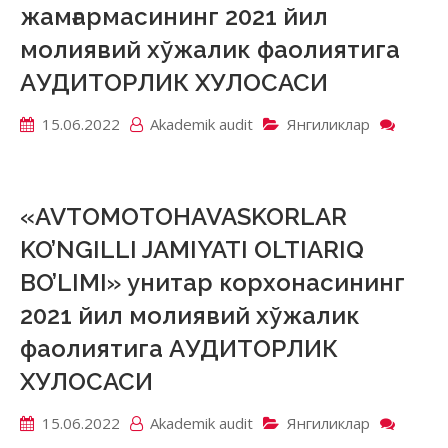
жамғармасининг 2021 йил
молия
хўжал
молиявий хўжалик фаолиятига
фаоли
АУДИТОРЛИК ХУЛОСАСИ
АУДИ
ХУЛО
15.06.2022
Akademik аudit
Янгиликлар
on
«Бурх
Марғи
жамға
2021
«AVTOMOTOHAVASKORLAR
йил
KO’NGILLI JAMIYATI OLTIARIQ
молия
хўжал
BO’LIMI» унитар корхонасининг
фаоли
2021 йил молиявий хўжалик
АУДИ
ХУЛО
фаолиятига АУДИТОРЛИК
ХУЛОСАСИ
15.06.2022
Akademik аudit
Янгиликлар
on
«AVT