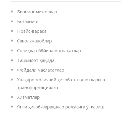
Бизнинг мижозлар
Боғланиш
Прайс-варақа
Савол-жавоблар
Солиқлар бўйича маслаҳатлар
Ташкилот ҳақида
Фойдали маслаҳатлар
Халқаро молиявий ҳисоб стандартларига
трансформациялаш
Хизматлар
Янги ҳисоб-варақалар режасига ўтказиш